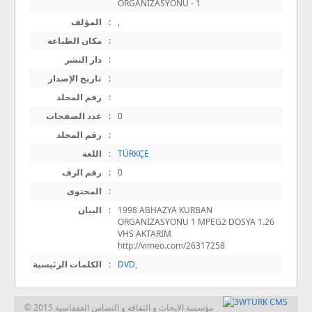
ORGANİZASYONU - 1
,
:
المؤلف
:
مكان الطباعة
:
دار النشر
:
تاريخ الإصدار
:
رقم المجلد
0
:
عدد الصفحات
:
رقم المجلد
TÜRKÇE
:
اللغة
0
:
رقم الرف
:
المحتوى
1998 ABHAZYA KURBAN
:
البيان
ORGANİZASYONU 1 MPEG2 DOSYA 1.26
VHS AKTARIM
http://vimeo.com/26317258
,
DVD
:
الكلمات الرئيسية
© 2015 مؤسسة الابحاث و الثقافة و التضامن القفقاسية