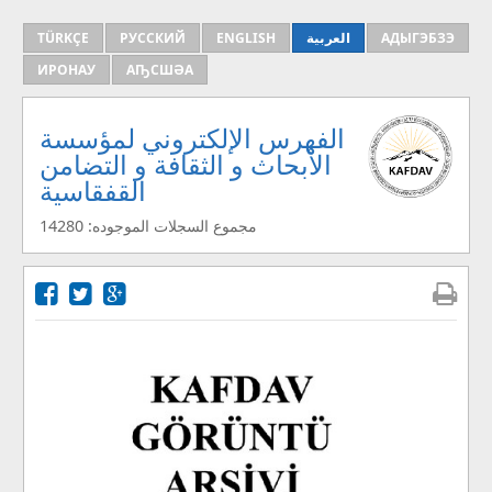
АДЫГЭБЗЭ
العربية
ENGLISH
РУССКИЙ
TÜRKÇE
ИРОНАУ
АҦСШӘА
الفهرس الإلكتروني لمؤسسة
الأبحاث و الثقافة و التضامن
القفقاسية
مجموع السجلات الموجوده: 14280