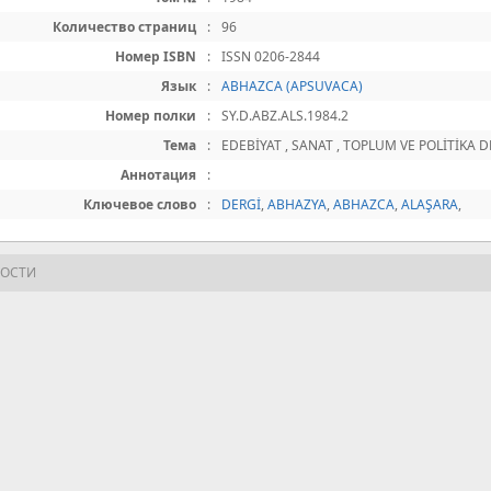
Количество страниц
:
96
Номер ISBN
:
ISSN 0206-2844
Язык
:
ABHAZCA (APSUVACA)
Номер полки
:
SY.D.ABZ.ALS.1984.2
Тема
:
EDEBİYAT , SANAT , TOPLUM VE POLİTİKA D
Аннотация
:
Ключевое слово
:
DERGİ
,
ABHAZYA
,
ABHAZCA
,
ALAŞARA
,
НОСТИ