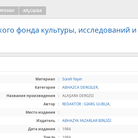
ИРОНАУ
АҦСШӘА
кого фонда культуры, исследований и
Материал
:
Süreli Yayın
Категория
:
ABHAZCA DERGİLER
,
Название произведения
:
ALAŞARA DERGİSİ
Автор
:
REDAKTÖR : GİARG GUBLİA
,
Место издания
:
Издатель
:
ABHAZYA YAZARLAR BİRLİĞİ
Дата издания
:
1984
Том №
:
1984