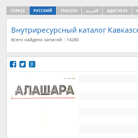
TÜRKÇE
РУССКИЙ
ENGLISH
العربية
АДЫГЭБЗЭ
Внутриресурсный каталог Кавказс
Всего найдено записей: : 14280