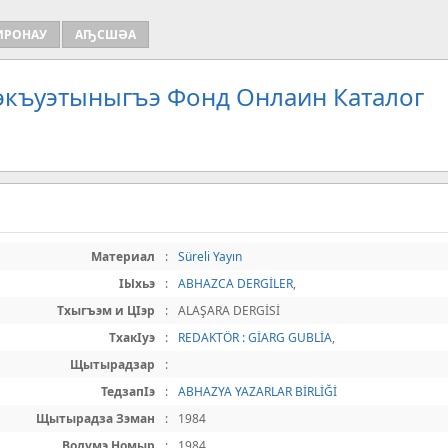
ИРОНАУ
АҦСШӘА
Зэкъуэтыныгъэ Фонд Онлаин Каталог
Материал
:
Süreli Yayın
IЫхьэ
:
ABHAZCA DERGİLER
,
Тхыгъэм и ЦIэр
:
ALAŞARA DERGİSİ
ТхакIуэ
:
REDAKTÖR : GİARG GUBLİA
,
Щытырадзар
:
ТедзапIэ
:
ABHAZYA YAZARLAR BİRLİĞİ
Щытырадза Зэман
:
1984
Волумэ Номыр
:
1984