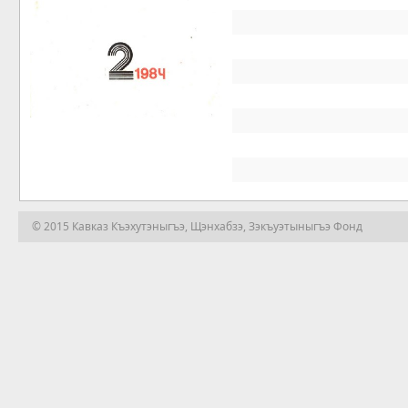
© 2015 Кавказ Къэхутэныгъэ, Щэнхабзэ, Зэкъуэтыныгъэ Фонд