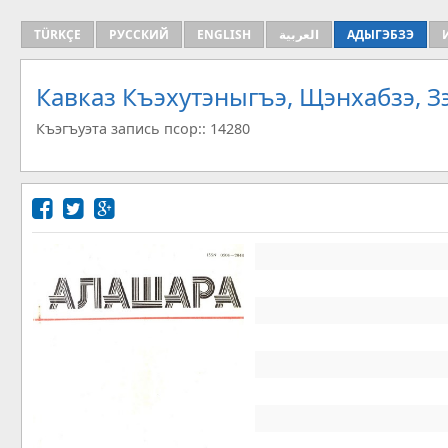
TÜRKÇE
РУССКИЙ
ENGLISH
العربية
АДЫГЭБЗЭ
Кавказ Къэхутэныгъэ, Щэнхабзэ, 
Къэгъуэта запись псор:: 14280