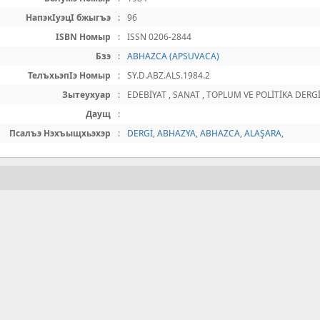
НапэкIуэцI бжыгъэ
:
96
ISBN Номыр
:
ISSN 0206-2844
Бзэ
:
ABHAZCA (APSUVACA)
ТелъхьэпIэ Номыр
:
SY.D.ABZ.ALS.1984.2
Зытеухуар
:
EDEBİYAT , SANAT , TOPLUM VE POLİTİKA DERGİ
Даущ
:
Псалъэ Нэхъыщхьэхэр
:
DERGİ
,
ABHAZYA
,
ABHAZCA
,
ALAŞARA
,