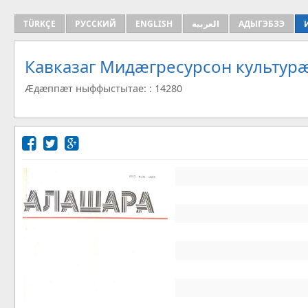
TÜRKÇE
РУССКИЙ
ENGLISH
العربية
АДЫГЭБЗЭ
Кавказаг Мидæгресурсон культу
Æдæппæт ныффыстытае: : 14280