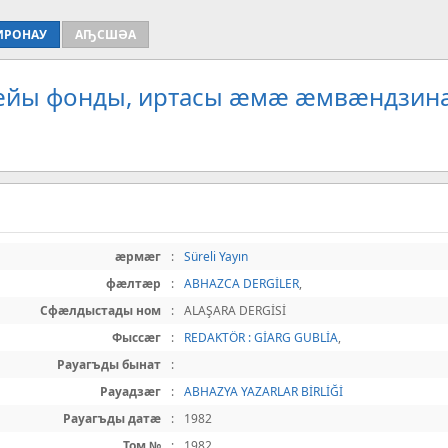
ИРОНАУ
АҦСШӘА
рæйы фонды, иртасы æмæ æмвæндзина
æрмæг
:
Süreli Yayın
фæлтæр
:
ABHAZCA DERGİLER
,
Сфæлдыстады ном
:
ALAŞARA DERGİSİ
Фыссæг
:
REDAKTÖR : GİARG GUBLİA
,
Рауагъды бынат
:
Рауадзæг
:
ABHAZYA YAZARLAR BİRLİĞİ
Рауагъды датæ
:
1982
Том №
:
1982