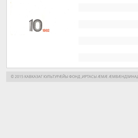
© 2015 КАВКАЗАГ КУЛЬТУРÆЙЫ ФОНД ,ИРТАСЫ ÆМÆ ÆМВÆНДЗИНА