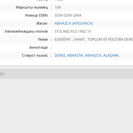
Фарсыты нымæц
:
104
Номыр ISBN
:
ISSN 0206-2844
Æвзаг
:
ABHAZCA (APSUVACA)
Уæлвæйнæджы полкæ
:
SY.D.ABZ.ALS.1982.10
Темæ
:
EDEBİYAT , SANAT , TOPLUM VE POLİTİKA DERG
Аннотаци
:
Сгæрст ныхас
:
DERGİ
,
ABHAZYA
,
ABHAZCA
,
ALAŞARA
,
ДЫ