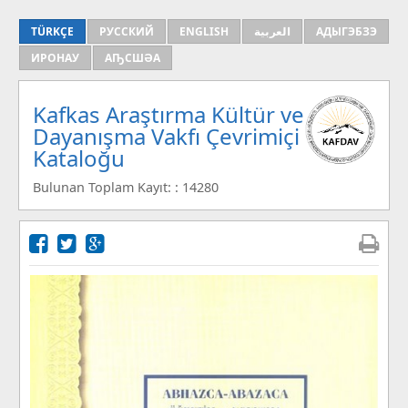
TÜRKÇE
РУССКИЙ
ENGLISH
العربية
АДЫГЭБЗЭ
ИРОНАУ
АҦСШӘА
Kafkas Araştırma Kültür ve
Dayanışma Vakfı Çevrimiçi
Kataloğu
Bulunan Toplam Kayıt: : 14280