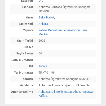
Kategori
:
Dil
,
Eser Adı
:
Abhazca - Abzaca Öğretim Ve Konuşma
Klavuzu
Yazar
:
Bekir Habat
,
Basım Yeri
:
Ankara
Yayıncı
:
Kafkas Dernekleri Federasyonu Genel
Merkezi
Yayın Tarihi
:
2006
Cilt No
:
Sayfa Sayısı
:
64
ISBN Numarası
:
Dil
:
Türkçe
Yer Numarası
:
TR.KT.01496
Konusu
:
Abhazca Öğretim Ve Konuşma Kılavuzu
Açıklama
:
Abhazca- Abazaca öğretim dökümanları
Anahtar Kelime
:
Abhazca
,
Dil
,
Bekir Habat
,
Abaza
,
Apsuva
,
Kaffed
,