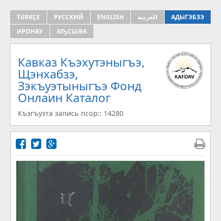
TÜRKÇE
РУССКИЙ
ENGLISH
العربية
АДЫГЭБЗЭ
ИРОНАУ
АҦСШӘА
Кавказ Къэхутэныгъэ,
Щэнхабзэ,
Зэкъуэтыныгъэ Фонд
Онлаин Каталог
Къэгъуэта запись псор:: 14280