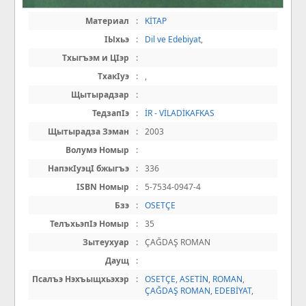
Материал
:
KİTAP
IЫхьэ
:
Dil ve Edebiyat
,
Тхыгъэм и ЦIэр
:
ТхакIуэ
:
,
Щытырадзар
:
ТедзапIэ
:
İR - VİLADİKAFKAS
Щытырадза Зэман
:
2003
Волумэ Номыр
:
НапэкIуэцI бжыгъэ
:
336
ISBN Номыр
:
5-7534-0947-4
Бзэ
:
OSETÇE
ТелъхьэпIэ Номыр
:
35
Зытеухуар
:
ÇAĞDAŞ ROMAN
Даущ
:
Псалъэ Нэхъыщхьэхэр
:
OSETÇE
,
ASETİN
,
ROMAN
,
ÇAĞDAŞ ROMAN
,
EDEBİYAT
,