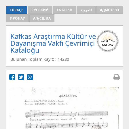
TÜRKÇE
РУССКИЙ
ENGLISH
العربية
АДЫГЭБЗЭ
ИРОНАУ
АҦСШӘА
Kafkas Araştırma Kültür ve
Dayanışma Vakfı Çevrimiçi
Kataloğu
Bulunan Toplam Kayıt: : 14280