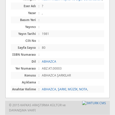
Eser Adı
:
?
Yazar
:
,
Basım Yeri
:
Yayıncı
:
Yayın Tarihi
:
1981
Cilt No
:
Sayfa Sayısı
:
80
ISBN Numarası
:
Dil
:
ABHAZCA
Yer Numarası
:
ABZ.KT.00003
Konusu
:
ABHAZCA ŞARKILAR
Açıklama
:
Anahtar Kelime
:
ABHAZCA
,
ŞARKI
,
MÜZİK
,
NOTA
,
© 2015 KAFKAS ARAŞTIRMA KÜLTÜR ve
DAYANIŞMA VAKFI