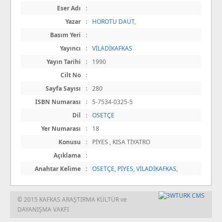
Eser Adı
:
Yazar
:
HOROTU DAUT
,
Basım Yeri
:
Yayıncı
:
VİLADİKAFKAS
Yayın Tarihi
:
1990
Cilt No
:
Sayfa Sayısı
:
280
ISBN Numarası
:
5-7534-0325-5
Dil
:
OSETÇE
Yer Numarası
:
18
Konusu
:
PİYES , KISA TİYATRO
Açıklama
:
Anahtar Kelime
:
OSETÇE
,
PİYES
,
VİLADİKAFKAS
,
© 2015 KAFKAS ARAŞTIRMA KÜLTÜR ve
DAYANIŞMA VAKFI