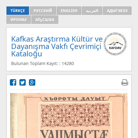
TÜRKÇE
РУССКИЙ
ENGLISH
العربية
АДЫГЭБЗЭ
ИРОНАУ
АҦСШӘА
Kafkas Araştırma Kültür ve
Dayanışma Vakfı Çevrimiçi
Kataloğu
Bulunan Toplam Kayıt: : 14280