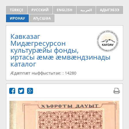
TÜRKÇE
РУССКИЙ
ENGLISH
العربية
АДЫГЭБЗЭ
ИРОНАУ
АҦСШӘА
Кавказаг
Мидæгресурсон
культурæйы фонды,
иртасы æмæ æмвæндзинады
каталог
Æдæппæт ныффыстытае: : 14280