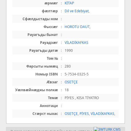
æрмæг
:
KİTAP
фæлтæр
:
Dil ve Edebiyat
,
Сфæлдыстады ном
:
Фыссæг
:
HOROTU DAUT
,
Рауагъды бынат
:
Рауадзæг
:
VİLADİKAFKAS
Рауагъды датæ
:
1990
Том №
:
Фарсыты нымæц
:
280
Номыр ISBN
:
5-7534-0325-5
Æвзаг
:
OSETÇE
Уæлвæйнæджы полкæ
:
18
Темæ
:
PİYES , KISA TİYATRO
Аннотаци
:
Сгæрст ныхас
:
OSETÇE
,
PİYES
,
VİLADİKAFKAS
,