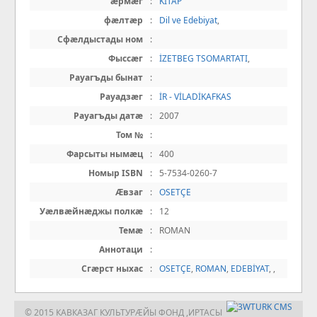
æрмæг
:
KİTAP
фæлтæр
:
Dil ve Edebiyat
,
Сфæлдыстады ном
:
Фыссæг
:
İZETBEG TSOMARTATI
,
Рауагъды бынат
:
Рауадзæг
:
İR - VİLADİKAFKAS
Рауагъды датæ
:
2007
Том №
:
Фарсыты нымæц
:
400
Номыр ISBN
:
5-7534-0260-7
Æвзаг
:
OSETÇE
Уæлвæйнæджы полкæ
:
12
Темæ
:
ROMAN
Аннотаци
:
Сгæрст ныхас
:
OSETÇE
,
ROMAN
,
EDEBİYAT
,
,
© 2015 КАВКАЗАГ КУЛЬТУРÆЙЫ ФОНД ,ИРТАСЫ