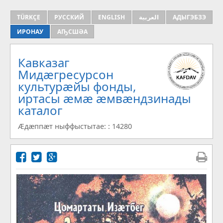
TÜRKÇE
РУССКИЙ
ENGLISH
العربية
АДЫГЭБЗЭ
ИРОНАУ
АҦСШӘА
Кавказаг
Мидæгресурсон
культурæйы фонды,
иртасы æмæ æмвæндзинады
каталог
Æдæппæт ныффыстытае: : 14280