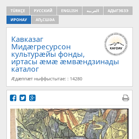
TÜRKÇE
РУССКИЙ
ENGLISH
العربية
АДЫГЭБЗЭ
ИРОНАУ
АҦСШӘА
Кавказаг
Мидæгресурсон
культурæйы фонды,
иртасы æмæ æмвæндзинады
каталог
Æдæппæт ныффыстытае: : 14280