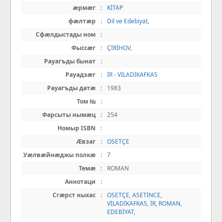
æрмæг
:
KİTAP
фæлтæр
:
Dil ve Edebiyat
,
Сфæлдыстады ном
:
Фыссæг
:
ÇİRİHOV
,
Рауагъды бынат
:
Рауадзæг
:
İR - VİLADİKAFKAS
Рауагъды датæ
:
1983
Том №
:
Фарсыты нымæц
:
254
Номыр ISBN
:
Æвзаг
:
OSETÇE
Уæлвæйнæджы полкæ
:
7
Темæ
:
ROMAN
Аннотаци
:
Сгæрст ныхас
:
OSETÇE
,
ASETİNCE
,
VİLADİKAFKAS
,
İR
,
ROMAN
,
EDEBİYAT
,