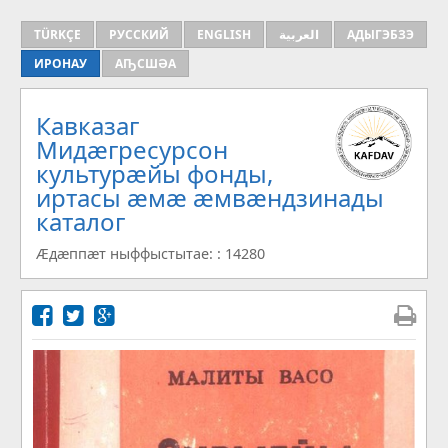
TÜRKÇE
РУССКИЙ
ENGLISH
العربية
АДЫГЭБЗЭ
ИРОНАУ
АҦСШӘА
Кавказаг
Мидæгресурсон
культурæйы фонды,
иртасы æмæ æмвæндзинады
каталог
Æдæппæт ныффыстытае: : 14280