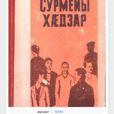
æрмæг
:
KİTAP