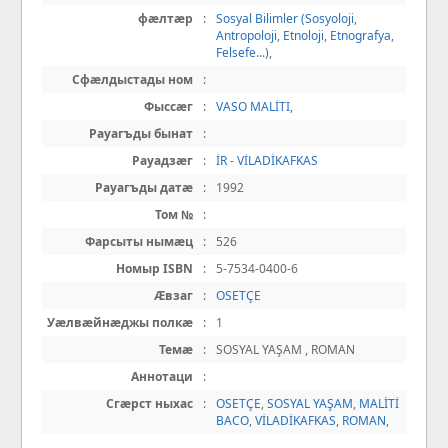
фæлтæр
:
Sosyal Bilimler (Sosyoloji
,
Antropoloji
,
Etnoloji
,
Etnografya
,
Felsefe...)
,
Сфæлдыстады ном
:
Фыссæг
:
VASO MALİTI
,
Рауагъды бынат
:
Рауадзæг
:
İR - VİLADİKAFKAS
Рауагъды датæ
:
1992
Том №
:
Фарсыты нымæц
:
526
Номыр ISBN
:
5-7534-0400-6
Æвзаг
:
OSETÇE
Уæлвæйнæджы полкæ
:
1
Темæ
:
SOSYAL YAŞAM , ROMAN
Аннотаци
:
Сгæрст ныхас
:
OSETÇE
,
SOSYAL YAŞAM
,
MALİTİ
BACO
,
VİLADİKAFKAS
,
ROMAN
,