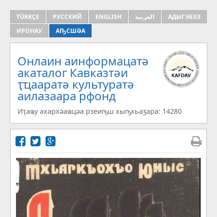
TÜRKÇE
РУССКИЙ
ENGLISH
العربية
АДЫГЭБЗЭ
ИРОНАУ
АҦСШӘА
Онлаин аинформацатә
aкаталог Кавказтәи
ҭҵааратә культуратә
аилазаара рфонд
Иҭаҩу ахархәаҩцәа рзеиҧш хыҧхьаӡара: 14280