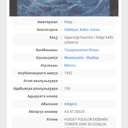
Аматериал
:
Kitap
Акатегориа
:
Edebiyat
,
Kültür-Sanat
,
Ахьӡ
:
Адыгэгур Къытео / Adige kalbi
çalıyoruz
Ашәҟәыҩҩы
:
Тхьаркъуахъо Юныс
,
Аҭыжьымҭа
:
Мыекъуапэ - Maykop
Аҭыжьҩы
:
Меоты
Апубликациатә аамҭа
:
1992
Атом ахыҧхьаӡара
:
Адаҟьақәа рхыҧхьаӡара
:
106
Адырратә номер
:
Абызшәа
:
Adıgece
Абларҭа аномер
:
AD.KT.00028
Атема
:
ADIGEY FOLKLOR EKİBİNİN
TÜRKİYE DEKİ 30 GÜNLÜK