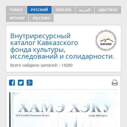
TÜRKÇE
РУССКИЙ
ENGLISH
العربية
АДЫГЭБЗЭ
ИРОНАУ
АҦСШӘА
Внутриресурсный
каталог Кавказского
фонда культуры,
исследований и солидарности.
Всего найдено записей: : 14280