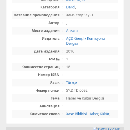
Категория
:
Dergi
,
Название произведения
:
Хамэ Хэку Sayı-1
Автор
:
,
Место издания
:
Ankara
Издатель
:
AÇD Gençlik Komisyonu
Dergisi
Дата издания
:
2016
Том №
:
1
Количество страниц
:
18
Номер ISBN
:
Язык
:
Türkçe
Номер полки
:
SY.D.TD.0092
Тема
:
Haber ve Kültür Dergisi
Аннотация
:
Ключевое слово
:
Xase Bildirisi
,
Haber
,
Kültür
,