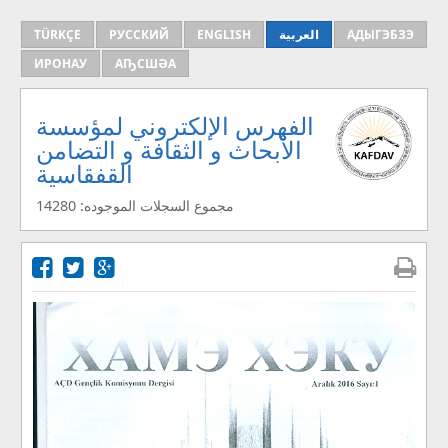
АДЫГЭБЗЭ
العربية
ENGLISH
РУССКИЙ
TÜRKÇE
ИРОНАУ
АҦСШӘА
الفهرس الإلكتروني لمؤسسة
الأبحاث و الثقافة و التضامن
القفقاسية
مجموع السجلات الموجوده: 14280