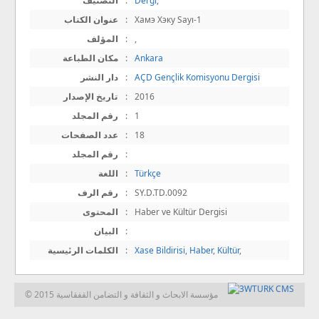
,
Dergi
:
التصنيف
Хамэ Хэку Sayı-1
:
عنوان الكتاب
,
:
المؤلف
Ankara
:
مكان الطباعة
AÇD Gençlik Komisyonu Dergisi
:
دار النشر
2016
:
تاريخ الإصدار
1
:
رقم المجلد
18
:
عدد الصفحات
:
رقم المجلد
Türkçe
:
اللغة
SY.D.TD.0092
:
رقم الرف
Haber ve Kültür Dergisi
:
المحتوى
:
البيان
,
Kültür
,
Haber
,
Xase Bildirisi
:
الكلمات الرئيسية
© 2015 مؤسسة الابحاث و الثقافة و التضامن القفقاسية