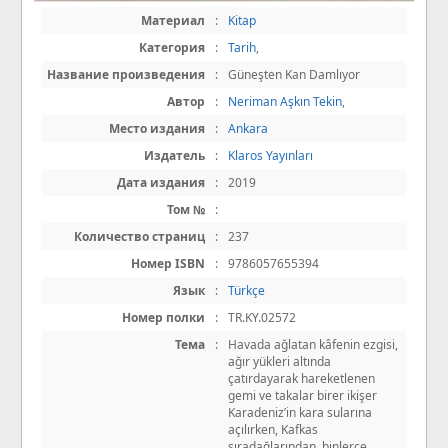
Материал
:
Kitap
Категория
:
Tarih
,
Название произведения
:
Güneşten Kan Damlıyor
Автор
:
Neriman Aşkın Tekin
,
Место издания
:
Ankara
Издатель
:
Klaros Yayınları
Дата издания
:
2019
Том №
:
Количество страниц
:
237
Номер ISBN
:
9786057655394
Язык
:
Türkçe
Номер полки
:
TR.KY.02572
Тема
:
Havada ağlatan kâfenin ezgisi,
ağır yükleri altında
çatırdayarak hareketlenen
gemi ve takalar birer ikişer
Karadeniz’in kara sularına
açılırken, Kafkas
sıradağlarından, binlerce