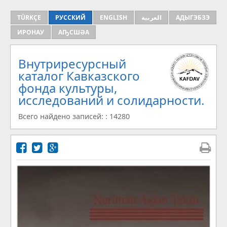
TÜRKÇE
РУССКИЙ
ENGLISH
العربية
АДЫГЭБЗЭ
ИРОНАУ
АҦСШӘА
Внутриресурсный
каталог Кавказского
фонда культуры,
исследований и солидарности.
Всего найдено записей: : 14280