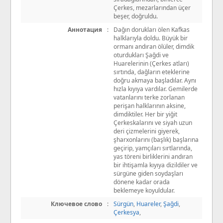
Çerkes, mezarlarından üçer
beşer, doğruldu.
Аннотация
:
Dağın dorukları ölen Kafkas
halklarıyla doldu. Büyük bir
ormanı andıran ölüler, dimdik
oturdukları Şağdi ve
Huarelerinin (Çerkes atları)
sırtında, dağların eteklerine
doğru akmaya başladılar. Aynı
hızla kıyıya vardılar. Gemilerde
vatanlarını terke zorlanan
perişan halklarının aksine,
dimdiktiler. Her bir yiğit
Çerkeskalarını ve siyah uzun
deri çizmelerini giyerek,
şharxonlarını (başlık) başlarına
geçirip, yamçıları sırtlarında,
yas töreni birliklerini andıran
bir ihtişamla kıyıya dizildiler ve
sürgüne giden soydaşları
dönene kadar orada
beklemeye koyuldular.
Ключевое слово
:
Sürgün
,
Huareler
,
Şağdi
,
Çerkesya
,