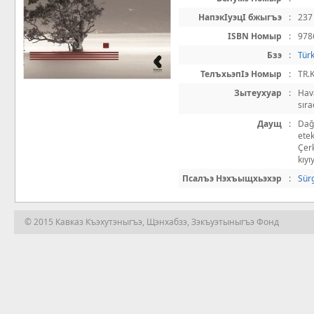
НапэкIуэцI бжыгъэ
:
237
ISBN Номыр
:
978
Бзэ
:
Tür
ТелъхьэпIэ Номыр
:
TR.
Зытеухуар
:
Hava
sıra
Даущ
:
Dağı
etek
Çerk
kıyı
Псалъэ Нэхъыщхьэхэр
:
Sür
© 2015 Кавказ Къэхутэныгъэ, Щэнхабзэ, Зэкъуэтыныгъэ Фонд