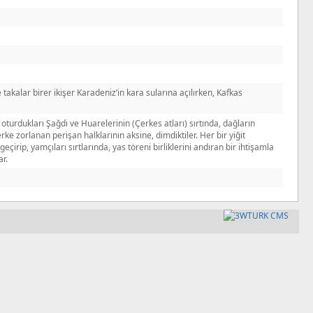
takalar birer ikişer Karadeniz’in kara sularına açılırken, Kafkas
oturdukları Şağdi ve Huarelerinin (Çerkes atları) sırtında, dağların
rke zorlanan perişan halklarının aksine, dimdiktiler. Her bir yiğit
eçirip, yamçıları sırtlarında, yas töreni birliklerini andıran bir ihtişamla
ar.