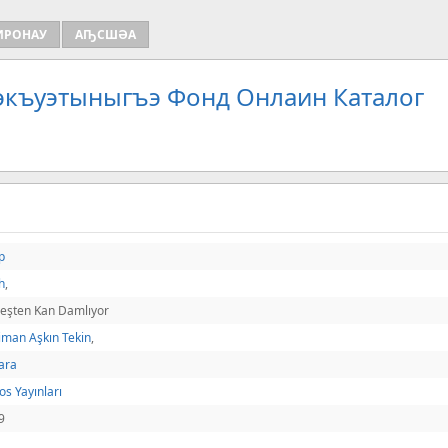
ИРОНАУ
АҦСШӘА
Зэкъуэтыныгъэ Фонд Онлаин Каталог
p
h
,
eşten Kan Damlıyor
iman Aşkın Tekin
,
ara
os Yayınları
9