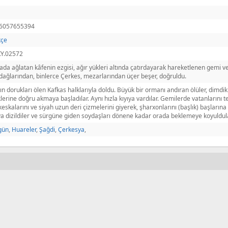
6057655394
kçe
KY.02572
da ağlatan kâfenin ezgisi, ağır yükleri altında çatırdayarak hareketlenen gemi ve 
dağlarından, binlerce Çerkes, mezarlarından üçer beşer, doğruldu.
n dorukları ölen Kafkas halklarıyla doldu. Büyük bir ormanı andıran ölüler, dimdik 
lerine doğru akmaya başladılar. Aynı hızla kıyıya vardılar. Gemilerde vatanlarını te
eskalarını ve siyah uzun deri çizmelerini giyerek, şharxonlarını (başlık) başlarına g
ya dizildiler ve sürgüne giden soydaşları dönene kadar orada beklemeye koyuldul
gün
,
Huareler
,
Şağdi
,
Çerkesya
,