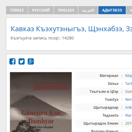
TÜRKÇE
РУССКИЙ
ENGLISH
العربية
АДЫГЭБЗЭ
Кавказ Къэхутэныгъэ, Щэнхабзэ, 
Къэгъуэта запись псор:: 14280
Материал
:
Kita
IЫхьэ
:
Tari
Тхыгъэм и ЦIэр
:
Gün
ТхакIуэ
:
Ner
Щытырадзар
:
Ank
ТедзапIэ
:
Klar
Щытырадза Зэман
:
201
Волумэ Номыр
: