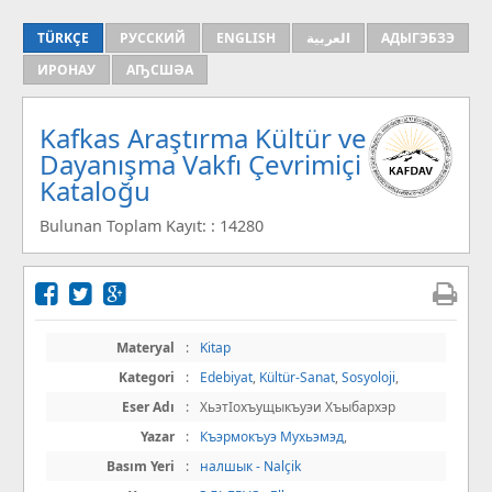
TÜRKÇE
РУССКИЙ
ENGLISH
العربية
АДЫГЭБЗЭ
ИРОНАУ
АҦСШӘА
Kafkas Araştırma Kültür ve
Dayanışma Vakfı Çevrimiçi
Kataloğu
Bulunan Toplam Kayıt: : 14280
Materyal
:
Kitap
Kategori
:
Edebiyat
,
Kültür-Sanat
,
Sosyoloji
,
Eser Adı
:
ХьэтIохъущыкъуэи Хъыбархэр
Yazar
:
Къэрмокъуэ Мухьэмэд
,
Basım Yeri
:
налшык - Nalçik