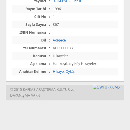
Yayıncı
:
ЭЛЬБРУС - Elbruz
Yayın Tarihi
:
1996
Cilt No
:
1
Sayfa Sayısı
:
367
ISBN Numarası
:
Dil
:
Adıgece
Yer Numarası
:
АD.KT.00077
Konusu
:
Hikayeler
Açıklama
:
Hatıkuşıkuey Köy Hikayeleri
Anahtar Kelime
:
Hikaye
,
Öykü.
,
© 2015 KAFKAS ARAŞTIRMA KÜLTÜR ve
DAYANIŞMA VAKFI