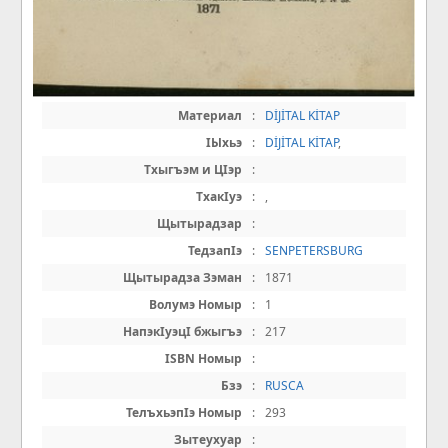
Материал
:
DİJİTAL KİTAP
IЫхьэ
:
DİJİTAL KİTAP
,
Тхыгъэм и ЦIэр
:
ТхакIуэ
:
,
Щытырадзар
:
ТедзапIэ
:
SENPETERSBURG
Щытырадза Зэман
:
1871
Волумэ Номыр
:
1
НапэкIуэцI бжыгъэ
:
217
ISBN Номыр
:
Бзэ
:
RUSCA
ТелъхьэпIэ Номыр
:
293
Зытеухуар
: