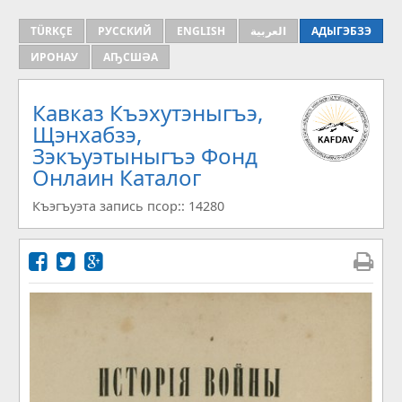
TÜRKÇE
РУССКИЙ
ENGLISH
العربية
АДЫГЭБЗЭ
ИРОНАУ
АҦСШӘА
Кавказ Къэхутэныгъэ,
Щэнхабзэ,
Зэкъуэтыныгъэ Фонд
Онлаин Каталог
Къэгъуэта запись псор:: 14280