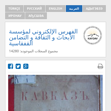
АДЫГЭБЗЭ
العربية
ENGLISH
РУССКИЙ
TÜRKÇE
ИРОНАУ
АҦСШӘА
الفهرس الإلكتروني لمؤسسة
الأبحاث و الثقافة و التضامن
القفقاسية
مجموع السجلات الموجوده: 14280