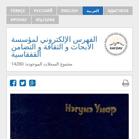
АДЫГЭБЗЭ
العربية
ENGLISH
РУССКИЙ
TÜRKÇE
ИРОНАУ
АҦСШӘА
الفهرس الإلكتروني لمؤسسة
الأبحاث و الثقافة و التضامن
القفقاسية
مجموع السجلات الموجوده: 14280