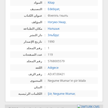
Kitap
:
المواد
,
Edebiyat
:
التصنيف
Фэеплъ тхылъ
:
عنوان الكتاب
,
Нэгумэ Умар
:
المؤلف
Налшык
:
مكان الطباعة
Эльбрус
:
دار النشر
1990
:
تاريخ الإصدار
1
:
رقم المجلد
119
:
عدد الصفحات
5768005579
:
رقم المجلد
Adıgece
:
اللغة
AD.KT.00421
:
رقم الرف
Negume Wumar'ın şiir kitabı
:
المحتوى
:
البيان
,
Negume Wumar
,
Şiir
:
الكلمات الرئيسية