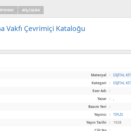
ИРОНАУ
АҦСШӘА
a Vakfı Çevrimiçi Kataloğu
Materyal
:
DİJİTAL Kİ
Kategori
:
DİJİTAL Kİ
Eser Adı
:
Yazar
:
,
Basım Yeri
:
Yayıncı
:
TİFLİS
Yayın Tarihi
:
1928
Cilt No
: