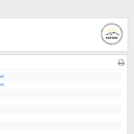
TAP
TAP
,