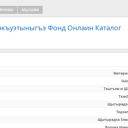
ИРОНАУ
АҦСШӘА
Зэкъуэтыныгъэ Фонд Онлаин Каталог
Матери
IЫх
Тхыгъэм и ЦI
Тхак
Щытырадз
Тедзап
Щытырадза Зэм
Волумэ Ном