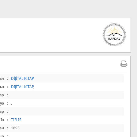
ал
:
DİJİTAL KİTAP
ьэ
:
DİJİTAL KİTAP
,
эр
:
Iуэ
:
,
ар
:
Iэ
:
TİFLİS
ан
:
1893
ыр
: