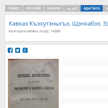
TÜRKÇE
РУССКИЙ
ENGLISH
العربية
АДЫГЭБЗЭ
Кавказ Къэхутэныгъэ, Щэнхабзэ, 
Къэгъуэта запись псор:: 14280