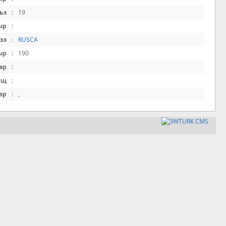
ъэ
:
19
ыр
:
зэ
:
RUSCA
ыр
:
190
ар
:
ущ
:
эр
:
,