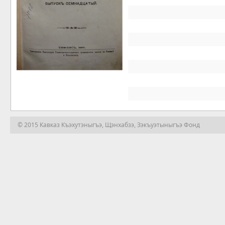
© 2015 Кавказ Къэхутэныгъэ, Щэнхабзэ, Зэкъуэтыныгъэ Фонд