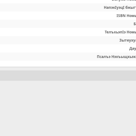
НапэкIуэцI бжыг
ISBN Ном
Б
ТелъхьэпIэ Ном
Зытеуху
Да
Псалъэ Нэхъыщхьэх