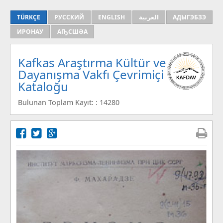
TÜRKÇE
РУССКИЙ
ENGLISH
العربية
АДЫГЭБЗЭ
ИРОНАУ
АҦСШӘА
Kafkas Araştırma Kültür ve
Dayanışma Vakfı Çevrimiçi
Kataloğu
Bulunan Toplam Kayıt: : 14280