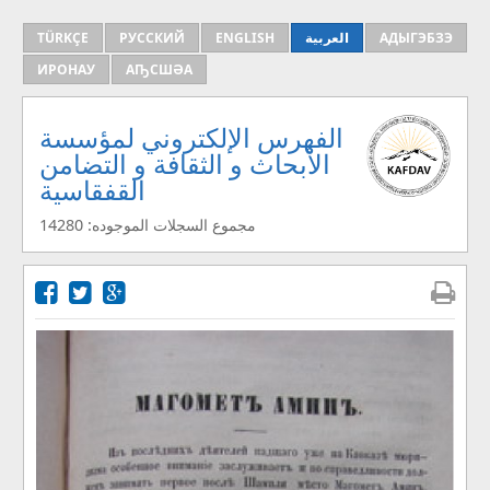
АДЫГЭБЗЭ
العربية
ENGLISH
РУССКИЙ
TÜRKÇE
ИРОНАУ
АҦСШӘА
الفهرس الإلكتروني لمؤسسة
الأبحاث و الثقافة و التضامن
القفقاسية
مجموع السجلات الموجوده: 14280