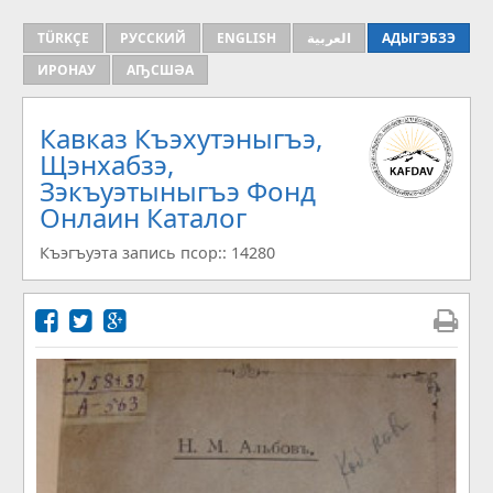
TÜRKÇE
РУССКИЙ
ENGLISH
العربية
АДЫГЭБЗЭ
ИРОНАУ
АҦСШӘА
Кавказ Къэхутэныгъэ,
Щэнхабзэ,
Зэкъуэтыныгъэ Фонд
Онлаин Каталог
Къэгъуэта запись псор:: 14280