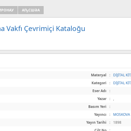
ИРОНАУ
АҦСШӘА
a Vakfı Çevrimiçi Kataloğu
Materyal
:
DİJİTAL Kİ
Kategori
:
DİJİTAL Kİ
Eser Adı
:
Yazar
:
,
Basım Yeri
:
Yayıncı
:
MOSKOVA
Yayın Tarihi
:
1898
Cilt No
: