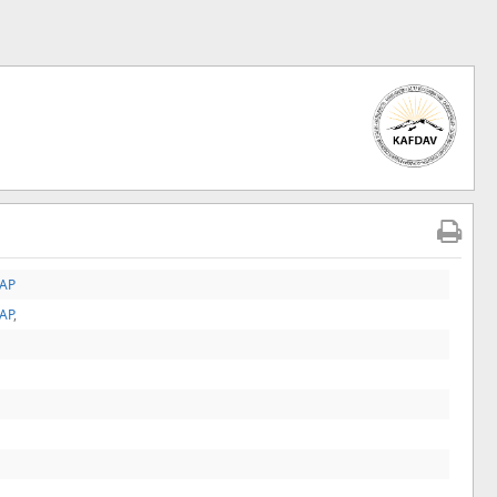
TAP
TAP
,