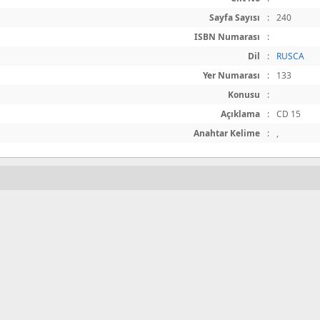
Sayfa Sayısı
:
240
ISBN Numarası
:
Dil
:
RUSCA
Yer Numarası
:
133
Konusu
:
Açıklama
:
CD 15
Anahtar Kelime
:
,