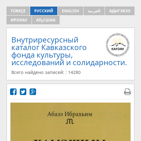
TÜRKÇE
РУССКИЙ
ENGLISH
العربية
АДЫГЭБЗЭ
ИРОНАУ
АҦСШӘА
Внутриресурсный
каталог Кавказского
фонда культуры,
исследований и солидарности.
Всего найдено записей: : 14280