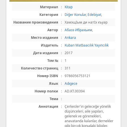
Материал
:
Kitap
Категория
:
Diğer Konular
,
Edebiyat
,
Название произведения
:
ХамэщІым ди натІэ хъуар
Автор
:
Абазэ Ибрахьим
,
Место издания
:
Ankara
Издатель
:
Kuban Matbaacılık Yayıncılık
Дата издания
:
2017
Том №
:
1
Количество страниц
:
311
Номер ISBN
:
9786056753121
Язык
:
Adıgece
Номер полки
:
AD.KT.00394
Тема
:
Аннотация
:
Çerkesler'in geleceğe yönelik
düşünceleri, aile yapıları,
gelenek ve görenekleri,
anavatanda kalanlar, dernekler
gibi birçok konudaki bilgiler.