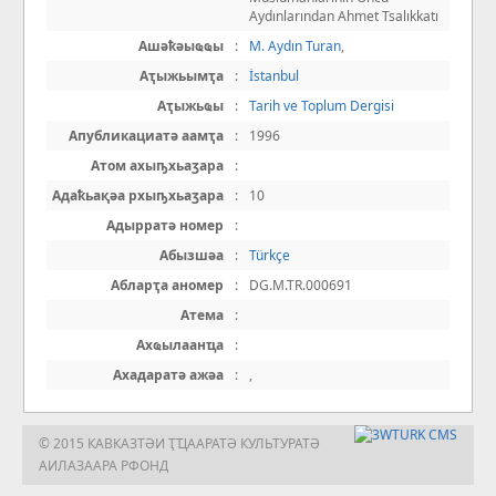
Aydınlarından Ahmet Tsalıkkatı
Ашәҟәыҩҩы
:
M. Aydın Turan
,
Аҭыжьымҭа
:
İstanbul
Аҭыжьҩы
:
Tarih ve Toplum Dergisi
Апубликациатә аамҭа
:
1996
Атом ахыҧхьаӡара
:
Адаҟьақәа рхыҧхьаӡара
:
10
Адырратә номер
:
Абызшәа
:
Türkçe
Абларҭа аномер
:
DG.M.TR.000691
Атема
:
Ахҩылаанҵа
:
Ахадаратә ажәа
:
,
© 2015 КАВКАЗТӘИ ҬҴААРАТӘ КУЛЬТУРАТӘ
АИЛАЗААРА РФОНД