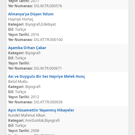
Yayın Tarihi:
2017
Yer Numarası:
DG.M.TR.000576
Almanya'ya Düşen Yolum
Hayriye Hortaç
Kategori:
Biyografi,Edebiyat
Dil:
Türkçe
Yayın Tarihi:
2016
Yer Numarası:
DG.KT.TR.000100
Aşamba Orhan Çakar
Kategori:
Biyografi
Dil:
Türkçe
Yayın Tarihi:
Yer Numarası:
DG.M.TR.000671
Asi ve Duygulu Bir Ses Hayriye Melek Hunç
Betül Mutlu
Kategori:
Biyografi
Dil:
Türkçe
Yayın Tarihi:
2012
Yer Numarası:
DG.KT.TR.000036
Aşın Hüsamettin Yaşanmış Hikayeler
Kundet Mahmut Alkan
Kategori:
Anı/Günlük,Biyografi
Dil:
Türkçe
Yayın Tarihi:
2008