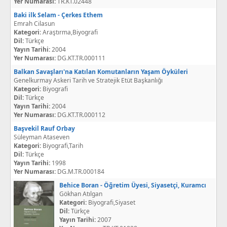
Yer Numarası:
TR.KT.02448
Baki ilk Selam - Çerkes Ethem
Emrah Cilasun
Kategori:
Araştırma,Biyografi
Dil:
Türkçe
Yayın Tarihi:
2004
Yer Numarası:
DG.KT.TR.000111
Balkan Savaşları'na Katılan Komutanların Yaşam Öyküleri
Genelkurmay Askeri Tarih ve Stratejik Etüt Başkanlığı
Kategori:
Biyografi
Dil:
Türkçe
Yayın Tarihi:
2004
Yer Numarası:
DG.KT.TR.000112
Başvekil Rauf Orbay
Süleyman Ataseven
Kategori:
Biyografi,Tarih
Dil:
Türkçe
Yayın Tarihi:
1998
Yer Numarası:
DG.M.TR.000184
Behice Boran - Öğretim Üyesi, Siyasetçi, Kuramcı
Gökhan Atılgan
Kategori:
Biyografi,Siyaset
Dil:
Türkçe
Yayın Tarihi:
2007