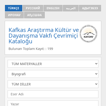
TÜRKÇE
РУССКИЙ
ENGLISH
العربية
АДЫГЭБЗЭ
ИРОНАУ
АҦСШӘА
Kafkas Araştırma Kültür ve
Dayanışma Vakfı Çevrimiçi
Kataloğu
Bulunan Toplam Kayıt: : 199