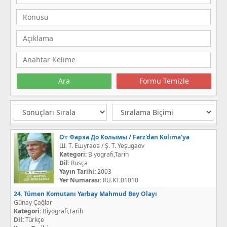
От Фарза До Колымы / Farz'dan Kolıma'ya
Ш. Т. Ешугаов / Ş. T. Yeşugaov
Kategori:
Biyografi,Tarih
Dil:
Rusça
Yayın Tarihi:
2003
Yer Numarası:
RU.KT.01010
24. Tümen Komutanı Yarbay Mahmud Bey Olayı
Günay Çağlar
Kategori:
Biyografi,Tarih
Dil:
Türkçe