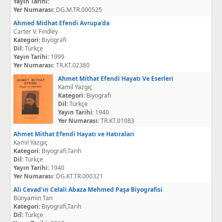
Yayın Tarihi:
Yer Numarası:
DG.M.TR.000525
Ahmed Midhat Efendi Avrupa'da
Carter V. Fındley
Kategori:
Biyografi
Dil:
Türkçe
Yayın Tarihi:
1999
Yer Numarası:
TR.KT.02380
Ahmet Mithat Efendi Hayatı Ve Eserleri
Kamil Yazgıç
Kategori:
Biyografi
Dil:
Türkçe
Yayın Tarihi:
1940
Yer Numarası:
TR.KT.01083
Ahmet Mithat Efendi Hayatı ve Hatıraları
Kamil Yazgıç
Kategori:
Biyografi,Tarih
Dil:
Türkçe
Yayın Tarihi:
1940
Yer Numarası:
DG.KT.TR.000321
Ali Cevad'ın Celali Abaza Mehmed Paşa Biyografisi
Bünyamin Tan
Kategori:
Biyografi,Tarih
Dil:
Türkçe