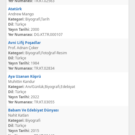
Yer Numarası:
TR.KT.02563
Atatürk
Andrew Mango
Kategori:
Biyografi,Tarih
Dil:
Türkçe
Yayın Tarihi:
2000
Yer Numarası:
DG.KT.TR.000107
Avni Lifij Poşadlar
Prof. Adnan Çoker
Kategori:
Biyografi,Fotoğraf-Resim
Dil:
Türkçe
Yayın Tarihi:
1984
Yer Numarası:
TR.KT.02834
Aya Uzanan Köprü
Muhittin Kandur
Kategori:
Anı/Günlük,Biyografi,Edebiyat
Dil:
Türkçe
Yayın Tarihi:
2022
Yer Numarası:
TR.KT.03055
Babam Ve Edebiyat Dünyası
Nahit Katlan
Kategori:
Biyografi
Dil:
Türkçe
Yayın Tarihi:
2015