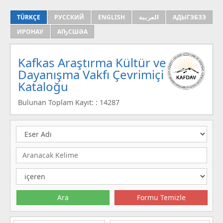
TÜRKÇE
РУССКИЙ
ENGLISH
العربية
АДЫГЭБЗЭ
ИРОНАУ
АҦСШӘА
Kafkas Araştırma Kültür ve
Dayanışma Vakfı Çevrimiçi
Kataloğu
Bulunan Toplam Kayıt: : 14287