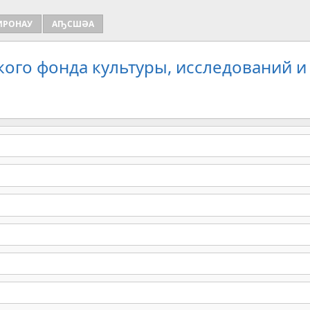
ИРОНАУ
АҦСШӘА
кого фонда культуры, исследований и