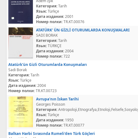
Adem Işık
Категория:
Tarih
Язык:
Türkçe
Дата издания:
2001
Номер полки:
TR.KT.00076
ATATÜRK' ÜN GİZLİ OTURUMLARDA KONUŞMALARI
SADİ BORAK
Категория:
Tarih
Язык:
TÜRKÇE
Дата издания:
2004
Номер полки:
722
Atatürk'ün Gizli Oturumlarda Konuşmaları
Sadi Borak
Категория:
Tarih
Язык:
Türkçe
Дата издания:
2004
Номер полки:
TR.KT.00723
Avrupa'nın İskan Tarihi
Georges Poisson
Категория:
Antropoloji,Etnografya,Etnoloji,Felsefe,Sosyoloj
Язык:
Türkçe
Дата издания:
1950
Номер полки:
TR.KT.00077
Balkan Harbi Sırasında Rumeli'den Türk Göçleri