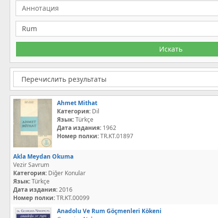
Ahmet Mithat
Категория:
Dil
Язык:
Türkçe
Дата издания:
1962
Номер полки:
TR.KT.01897
Akla Meydan Okuma
Vezir Savrum
Категория:
Diğer Konular
Язык:
Türkçe
Дата издания:
2016
Номер полки:
TR.KT.00099
Anadolu Ve Rum Göçmenleri Kökeni