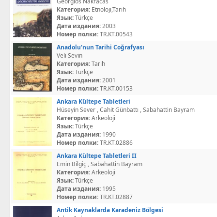
Georgios Nakracas
Категория:
Etnoloji,Tarih
Язык:
Türkçe
Дата издания:
2003
Номер полки:
TR.KT.00543
Anadolu'nun Tarihi Coğrafyası
Veli Sevin
Категория:
Tarih
Язык:
Türkçe
Дата издания:
2001
Номер полки:
TR.KT.00153
Ankara Kültepe Tabletleri
Hüseyin Sever , Cahit Günbattı , Sabahattin Bayram
Категория:
Arkeoloji
Язык:
Türkçe
Дата издания:
1990
Номер полки:
TR.KT.02886
Ankara Kültepe Tabletleri II
Emin Bilgiç , Sabahattin Bayram
Категория:
Arkeoloji
Язык:
Türkçe
Дата издания:
1995
Номер полки:
TR.KT.02887
Antik Kaynaklarda Karadeniz Bölgesi