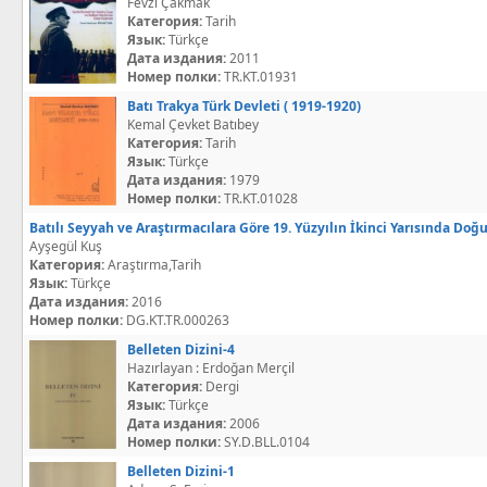
Fevzi Çakmak
Категория:
Tarih
Язык:
Türkçe
Дата издания:
2011
Номер полки:
TR.KT.01931
Batı Trakya Türk Devleti ( 1919-1920)
Kemal Çevket Batıbey
Категория:
Tarih
Язык:
Türkçe
Дата издания:
1979
Номер полки:
TR.KT.01028
Batılı Seyyah ve Araştırmacılara Göre 19. Yüzyılın İkinci Yarısında Doğ
Ayşegül Kuş
Категория:
Araştırma,Tarih
Язык:
Türkçe
Дата издания:
2016
Номер полки:
DG.KT.TR.000263
Belleten Dizini-4
Hazırlayan : Erdoğan Merçil
Категория:
Dergi
Язык:
Türkçe
Дата издания:
2006
Номер полки:
SY.D.BLL.0104
Belleten Dizini-1