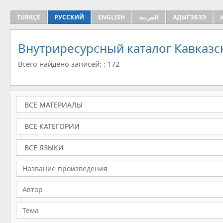
TÜRKÇE
РУССКИЙ
ENGLISH
العربية
АДЫГЭБЗЭ
Внутриресурсный каталог Кавказс
Всего найдено записей: : 172