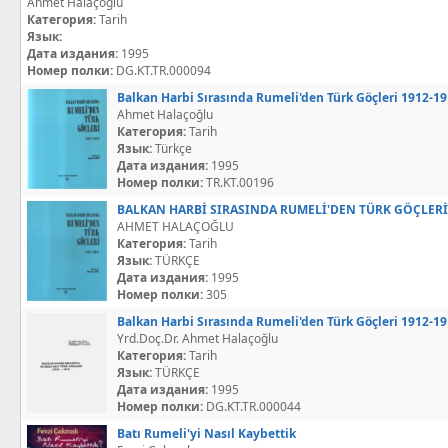
Ahmet Halaçoğlu
Категория:
Tarih
Язык:
Дата издания:
1995
Номер полки:
DG.KT.TR.000094
Balkan Harbi Sırasında Rumeli'den Türk Göçleri 1912-1
Ahmet Halaçoğlu
Категория:
Tarih
Язык:
Türkçe
Дата издания:
1995
Номер полки:
TR.KT.00196
BALKAN HARBİ SIRASINDA RUMELİ'DEN TÜRK GÖÇLERİ 
AHMET HALAÇOĞLU
Категория:
Tarih
Язык:
TÜRKÇE
Дата издания:
1995
Номер полки:
305
Balkan Harbi Sırasında Rumeli'den Türk Göçleri 1912-1
Yrd.Doç.Dr. Ahmet Halaçoğlu
Категория:
Tarih
Язык:
TÜRKÇE
Дата издания:
1995
Номер полки:
DG.KT.TR.000044
Batı Rumeli'yi Nasıl Kaybettik