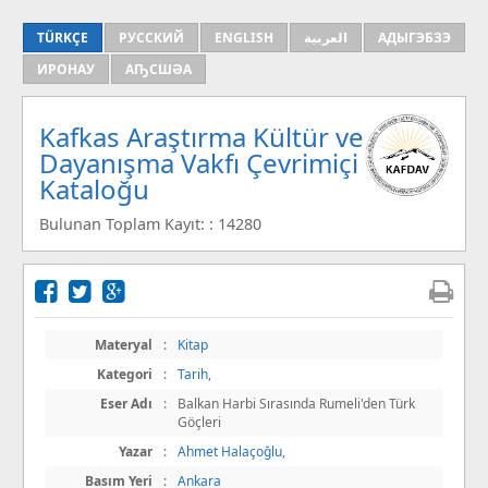
TÜRKÇE
РУССКИЙ
ENGLISH
العربية
АДЫГЭБЗЭ
ИРОНАУ
АҦСШӘА
Kafkas Araştırma Kültür ve
Dayanışma Vakfı Çevrimiçi
Kataloğu
Bulunan Toplam Kayıt: : 14280
Materyal
:
Kitap
Kategori
:
Tarih
,
Eser Adı
:
Balkan Harbi Sırasında Rumeli'den Türk
Göçleri
Yazar
:
Ahmet Halaçoğlu
,
Basım Yeri
:
Ankara