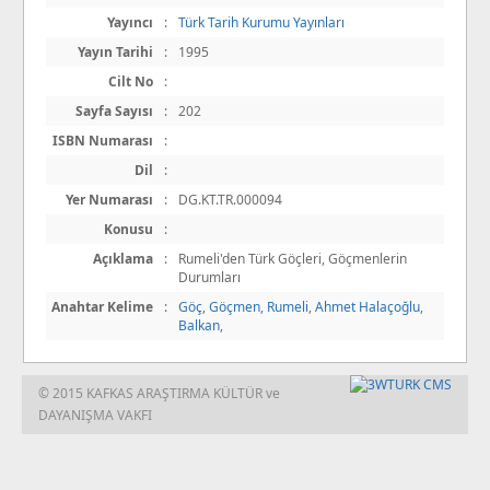
Yayıncı
:
Türk Tarih Kurumu Yayınları
Yayın Tarihi
:
1995
Cilt No
:
Sayfa Sayısı
:
202
ISBN Numarası
:
Dil
:
Yer Numarası
:
DG.KT.TR.000094
Konusu
:
Açıklama
:
Rumeli'den Türk Göçleri, Göçmenlerin
Durumları
Anahtar Kelime
:
Göç
,
Göçmen
,
Rumeli
,
Ahmet Halaçoğlu
,
Balkan
,
© 2015 KAFKAS ARAŞTIRMA KÜLTÜR ve
DAYANIŞMA VAKFI