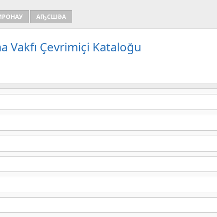
ИРОНАУ
АҦСШӘА
a Vakfı Çevrimiçi Kataloğu