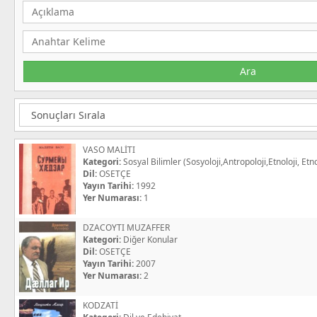
VASO MALİTI
Kategori:
Sosyal Bilimler (Sosyoloji,Antropoloji,Etnoloji, Etno
Dil:
OSETÇE
Yayın Tarihi:
1992
Yer Numarası:
1
DZACOYTI MUZAFFER
Kategori:
Diğer Konular
Dil:
OSETÇE
Yayın Tarihi:
2007
Yer Numarası:
2
KODZATİ