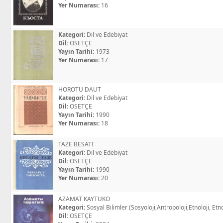
Yer Numarası:
16
Kategori:
Dil ve Edebiyat
Dil:
OSETÇE
Yayın Tarihi:
1973
Yer Numarası:
17
HOROTU DAUT
Kategori:
Dil ve Edebiyat
Dil:
OSETÇE
Yayın Tarihi:
1990
Yer Numarası:
18
TAZE BESATI
Kategori:
Dil ve Edebiyat
Dil:
OSETÇE
Yayın Tarihi:
1990
Yer Numarası:
20
AZAMAT KAYTUKO
Kategori:
Sosyal Bilimler (Sosyoloji,Antropoloji,Etnoloji, Etno
Dil:
OSETÇE