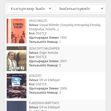
VASO MALİTI
IЫхьэ:
Sosyal Bilimler (Sosyoloji,Antropoloji,Etnoloji,
Etnografya, Felsefe...)
Бзэ:
OSETÇE
Щытырадза Зэман:
1992
ТелъхьэпIэ Номыр:
1
DZACOYTI MUZAFFER
IЫхьэ:
Diğer Konular
Бзэ:
OSETÇE
Щытырадза Зэман:
2007
ТелъхьэпIэ Номыр:
2
KODZATİ
IЫхьэ:
Dil ve Edebiyat
Бзэ:
OSETÇE
Щытырадза Зэман:
2006
ТелъхьэпIэ Номыр:
3
ELBIZDIGO BIRTTİATI
IЫхьэ:
Dil ve Edebiyat