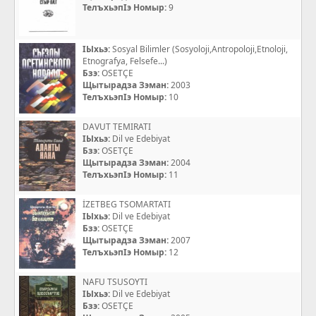
ТелъхьэпIэ Номыр:
9
IЫхьэ:
Sosyal Bilimler (Sosyoloji,Antropoloji,Etnoloji,
Etnografya, Felsefe...)
Бзэ:
OSETÇE
Щытырадза Зэман:
2003
ТелъхьэпIэ Номыр:
10
DAVUT TEMIRATI
IЫхьэ:
Dil ve Edebiyat
Бзэ:
OSETÇE
Щытырадза Зэман:
2004
ТелъхьэпIэ Номыр:
11
İZETBEG TSOMARTATI
IЫхьэ:
Dil ve Edebiyat
Бзэ:
OSETÇE
Щытырадза Зэман:
2007
ТелъхьэпIэ Номыр:
12
NAFU TSUSOYTI
IЫхьэ:
Dil ve Edebiyat
Бзэ:
OSETÇE