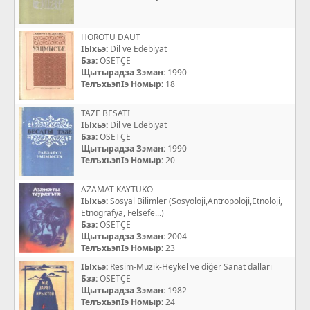
HOROTU DAUT
IЫхьэ:
Dil ve Edebiyat
Бзэ:
OSETÇE
Щытырадза Зэман:
1990
ТелъхьэпIэ Номыр:
18
TAZE BESATI
IЫхьэ:
Dil ve Edebiyat
Бзэ:
OSETÇE
Щытырадза Зэман:
1990
ТелъхьэпIэ Номыр:
20
AZAMAT KAYTUKO
IЫхьэ:
Sosyal Bilimler (Sosyoloji,Antropoloji,Etnoloji,
Etnografya, Felsefe...)
Бзэ:
OSETÇE
Щытырадза Зэман:
2004
ТелъхьэпIэ Номыр:
23
IЫхьэ:
Resim-Müzik-Heykel ve diğer Sanat dalları
Бзэ:
OSETÇE
Щытырадза Зэман:
1982
ТелъхьэпIэ Номыр:
24