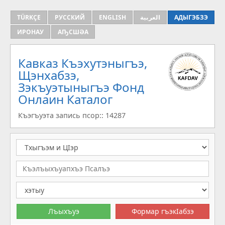
TÜRKÇE
РУССКИЙ
ENGLISH
العربية
АДЫГЭБЗЭ
ИРОНАУ
АҦСШӘА
Кавказ Къэхутэныгъэ,
Щэнхабзэ,
Зэкъуэтыныгъэ Фонд
Онлаин Каталог
Къэгъуэта запись псор:: 14287