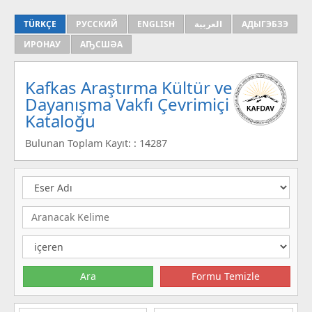
TÜRKÇE
РУССКИЙ
ENGLISH
العربية
АДЫГЭБЗЭ
ИРОНАУ
АҦСШӘА
Kafkas Araştırma Kültür ve
Dayanışma Vakfı Çevrimiçi
Kataloğu
Bulunan Toplam Kayıt: : 14287