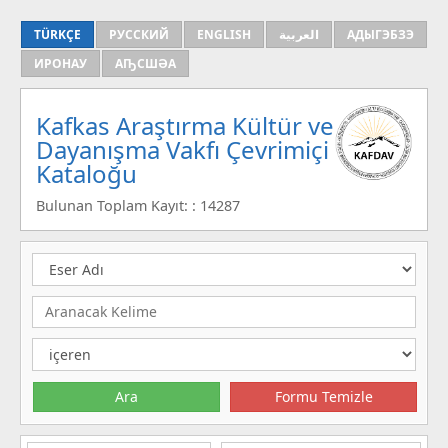
TÜRKÇE
РУССКИЙ
ENGLISH
العربية
АДЫГЭБЗЭ
ИРОНАУ
АҦСШӘА
Kafkas Araştırma Kültür ve
Dayanışma Vakfı Çevrimiçi
Kataloğu
Bulunan Toplam Kayıt: : 14287