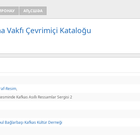
ИРОНАУ
АҦСШӘА
a Vakfı Çevrimiçi Kataloğu
raf-Resim
,
Resminde Kafkas Asıllı Ressamlar Sergisi 2
bul Bağlarbaşı Kafkas Kültür Derneği