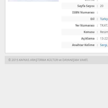
Sayfa Sayısı
:
20
ISBN Numarası
:
Dil
:
Türkç
Yer Numarası
:
TR.KT
Konusu
:
Resim
Açıklama
:
13-22
Anahtar Kelime
:
Sergi
© 2015 KAFKAS ARAŞTIRMA KÜLTÜR ve DAYANIŞMA VAKFI