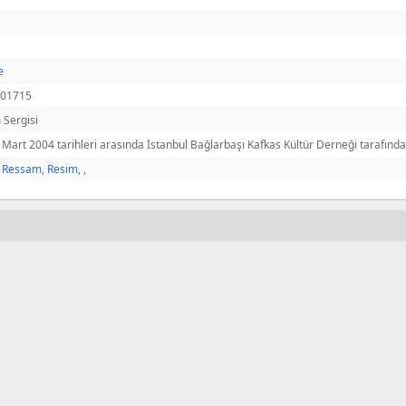
e
.01715
 Sergisi
 Mart 2004 tarihleri arasında İstanbul Bağlarbaşı Kafkas Kültür Derneği tarafınd
,
Ressam
,
Resim
,
,