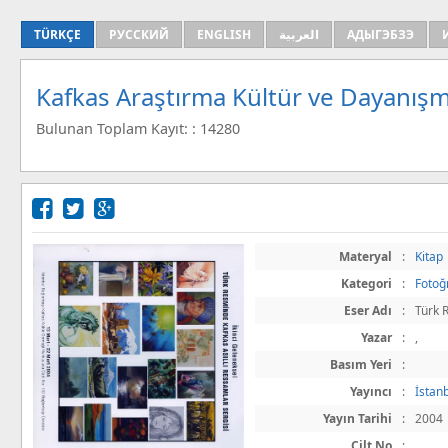
TÜRKÇE
РУССКИЙ
ENGLISH
العربية
АДЫГЭБЗЭ
Kafkas Araştırma Kültür ve Dayanışm
Bulunan Toplam Kayıt: : 14280
Materyal
:
Kitap
Kategori
:
Fotoğ
Eser Adı
:
Türk 
Yazar
:
,
Basım Yeri
:
Yayıncı
:
İstan
Yayın Tarihi
:
2004
Cilt No
: