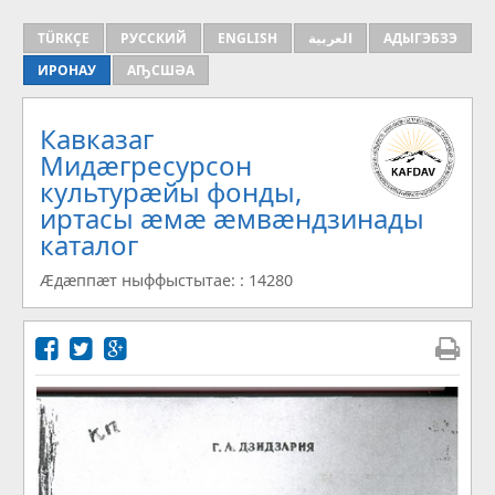
TÜRKÇE
РУССКИЙ
ENGLISH
العربية
АДЫГЭБЗЭ
ИРОНАУ
АҦСШӘА
Кавказаг
Мидæгресурсон
культурæйы фонды,
иртасы æмæ æмвæндзинады
каталог
Æдæппæт ныффыстытае: : 14280