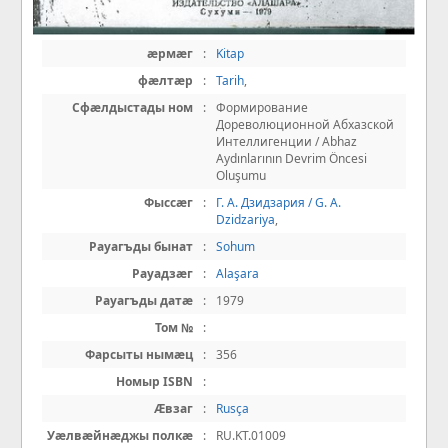
æрмæг
:
Kitap
фæлтæр
:
Tarih
,
Сфæлдыстады ном
:
Формирование
Дореволюционной Абхазской
Интеллигенции / Abhaz
Aydınlarının Devrim Öncesi
Oluşumu
Фыссæг
:
Г. А. Дзидзария / G. A.
Dzidzariya
,
Рауагъды бынат
:
Sohum
Рауадзæг
:
Alaşara
Рауагъды датæ
:
1979
Том №
:
Фарсыты нымæц
:
356
Номыр ISBN
:
Æвзаг
:
Rusça
Уæлвæйнæджы полкæ
:
RU.KT.01009