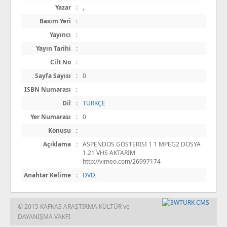
Yazar
:
,
Basım Yeri
:
Yayıncı
:
Yayın Tarihi
:
Cilt No
:
Sayfa Sayısı
:
0
ISBN Numarası
:
Dil
:
TÜRKÇE
Yer Numarası
:
0
Konusu
:
Açıklama
:
ASPENDOS GÖSTERİSİ 1 1 MPEG2 DOSYA
1.21 VHS AKTARIM
http://vimeo.com/26997174
Anahtar Kelime
:
DVD
,
© 2015 KAFKAS ARAŞTIRMA KÜLTÜR ve
DAYANIŞMA VAKFI