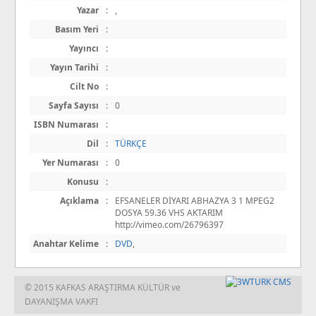
Yazar
:
,
Basım Yeri
:
Yayıncı
:
Yayın Tarihi
:
Cilt No
:
Sayfa Sayısı
:
0
ISBN Numarası
:
Dil
:
TÜRKÇE
Yer Numarası
:
0
Konusu
:
Açıklama
:
EFSANELER DİYARI ABHAZYA 3 1 MPEG2
DOSYA 59.36 VHS AKTARIM
http://vimeo.com/26796397
Anahtar Kelime
:
DVD
,
© 2015 KAFKAS ARAŞTIRMA KÜLTÜR ve
DAYANIŞMA VAKFI