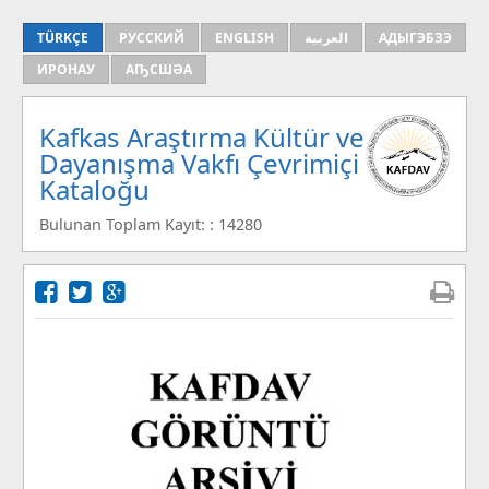
TÜRKÇE
РУССКИЙ
ENGLISH
العربية
АДЫГЭБЗЭ
ИРОНАУ
АҦСШӘА
Kafkas Araştırma Kültür ve
Dayanışma Vakfı Çevrimiçi
Kataloğu
Bulunan Toplam Kayıt: : 14280