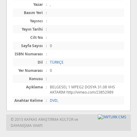
Yazar
:
,
Basım Yeri
:
Yayıncı
:
Yayın Tarihi
:
Cilt No
:
Sayfa Sayısı
:
0
ISBN Numarası
:
Dil
:
TÜRKÇE
Yer Numarası
:
0
Konusu
:
Açıklama
:
BELGESEL 1 MPEG2 DOSYA 31.08 VHS
AKTARIM http://vimeo.com/23852989
Anahtar Kelime
:
DVD
,
© 2015 KAFKAS ARAŞTIRMA KÜLTÜR ve
DAYANIŞMA VAKFI