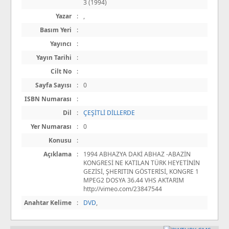
3 (1994)
Yazar
:
,
Basım Yeri
:
Yayıncı
:
Yayın Tarihi
:
Cilt No
:
Sayfa Sayısı
:
0
ISBN Numarası
:
Dil
:
ÇEŞİTLİ DİLLERDE
Yer Numarası
:
0
Konusu
:
Açıklama
:
1994 ABHAZYA DAKİ ABHAZ -ABAZİN
KONGRESİ NE KATILAN TÜRK HEYETİNİN
GEZİSİ, ŞHERITIN GÖSTERİSİ, KONGRE 1
MPEG2 DOSYA 36.44 VHS AKTARIM
http://vimeo.com/23847544
Anahtar Kelime
:
DVD
,