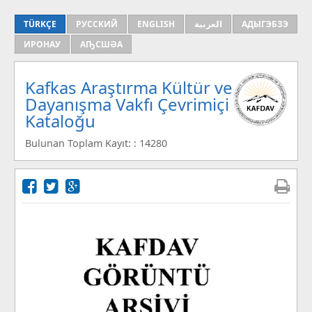
TÜRKÇE
РУССКИЙ
ENGLISH
العربية
АДЫГЭБЗЭ
ИРОНАУ
АҦСШӘА
Kafkas Araştırma Kültür ve
Dayanışma Vakfı Çevrimiçi
Kataloğu
Bulunan Toplam Kayıt: : 14280