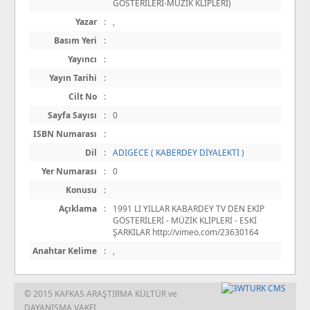
GÖSTERİLERİ-MÜZİK KLİPLERİ)
Yazar
:
,
Basım Yeri
:
Yayıncı
:
Yayın Tarihi
:
Cilt No
:
Sayfa Sayısı
:
0
ISBN Numarası
:
Dil
:
ADIGECE ( KABERDEY DİYALEKTİ )
Yer Numarası
:
0
Konusu
:
Açıklama
:
1991 LI YILLAR KABARDEY TV DEN EKİP
GÖSTERİLERİ - MÜZİK KLİPLERİ - ESKİ
ŞARKILAR http://vimeo.com/23630164
Anahtar Kelime
:
,
© 2015 KAFKAS ARAŞTIRMA KÜLTÜR ve
DAYANIŞMA VAKFI