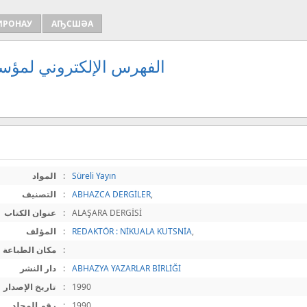
ИРОНАУ
АҦСШӘА
الفهرس الإلكتروني لمؤسس
Süreli Yayın
:
المواد
,
ABHAZCA DERGİLER
:
التصنيف
ALAŞARA DERGİSİ
:
عنوان الكتاب
,
REDAKTÖR : NİKUALA KUTSNİA
:
المؤلف
:
مكان الطباعة
ABHAZYA YAZARLAR BİRLİĞİ
:
دار النشر
1990
:
تاريخ الإصدار
1990
:
رقم المجلد