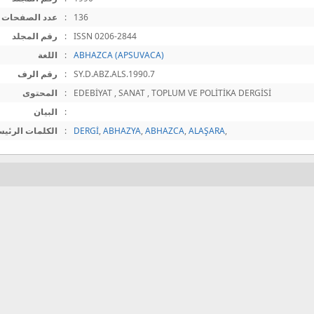
136
:
عدد الصفحات
ISSN 0206-2844
:
رقم المجلد
ABHAZCA (APSUVACA)
:
اللغة
SY.D.ABZ.ALS.1990.7
:
رقم الرف
EDEBİYAT , SANAT , TOPLUM VE POLİTİKA DERGİSİ
:
المحتوى
:
البيان
,
ALAŞARA
,
ABHAZCA
,
ABHAZYA
,
DERGİ
:
الكلمات الرئيس