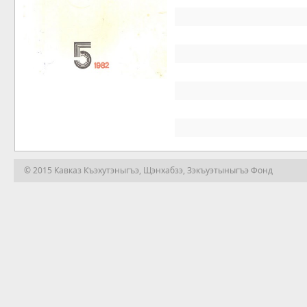
© 2015 Кавказ Къэхутэныгъэ, Щэнхабзэ, Зэкъуэтыныгъэ Фонд