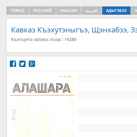
TÜRKÇE
РУССКИЙ
ENGLISH
العربية
АДЫГЭБЗЭ
Кавказ Къэхутэныгъэ, Щэнхабзэ, 
Къэгъуэта запись псор:: 14280