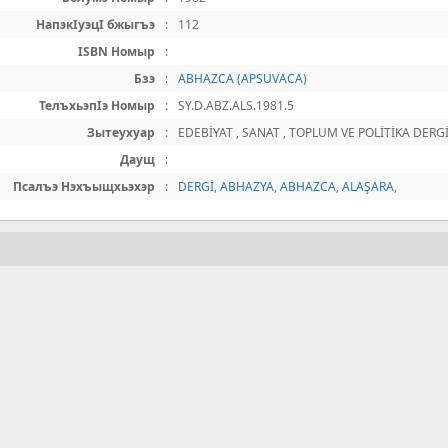
НапэкIуэцI бжыгъэ
:
112
ISBN Номыр
:
Бзэ
:
ABHAZCA (APSUVACA)
ТелъхьэпIэ Номыр
:
SY.D.ABZ.ALS.1981.5
Зытеухуар
:
EDEBİYAT , SANAT , TOPLUM VE POLİTİKA DERGİ
Даущ
:
Псалъэ Нэхъыщхьэхэр
:
DERGİ
,
ABHAZYA
,
ABHAZCA
,
ALAŞARA
,