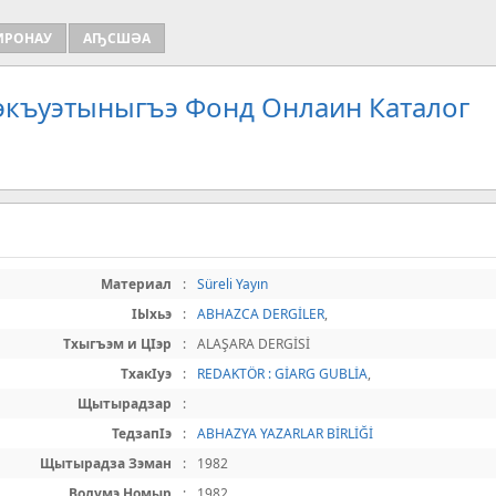
ИРОНАУ
АҦСШӘА
Зэкъуэтыныгъэ Фонд Онлаин Каталог
Материал
:
Süreli Yayın
IЫхьэ
:
ABHAZCA DERGİLER
,
Тхыгъэм и ЦIэр
:
ALAŞARA DERGİSİ
ТхакIуэ
:
REDAKTÖR : GİARG GUBLİA
,
Щытырадзар
:
ТедзапIэ
:
ABHAZYA YAZARLAR BİRLİĞİ
Щытырадза Зэман
:
1982
Волумэ Номыр
:
1982