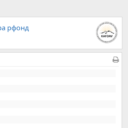
ра рфонд