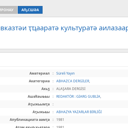
ИРОНАУ
АҦСШӘА
вказтәи ҭҵааратә культуратә аилазаа
Аматериал
:
Süreli Yayın
Акатегориа
:
ABHAZCA DERGİLER
,
Ахьӡ
:
ALAŞARA DERGİSİ
Ашәҟәыҩҩы
:
REDAKTÖR : GİARG GUBLİA
,
Аҭыжьымҭа
:
Аҭыжьҩы
:
ABHAZYA YAZARLAR BİRLİĞİ
Апубликациатә аамҭа
:
1981
Атом ахыҧхьаӡара
:
1981