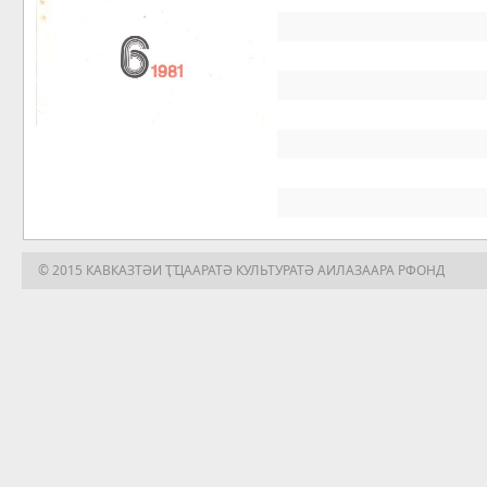
© 2015 КАВКАЗТӘИ ҬҴААРАТӘ КУЛЬТУРАТӘ АИЛАЗААРА РФОНД