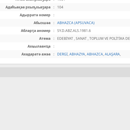
Адаҟьақәа рхыҧхьаӡара
:
104
Адырратә номер
:
Абызшәа
:
ABHAZCA (APSUVACA)
Абларҭа аномер
:
SY.D.ABZ.ALS.1981.6
Атема
:
EDEBİYAT , SANAT , TOPLUM VE POLİTİKA DE
Ахҩылаанҵа
:
Ахадаратә ажәа
:
DERGİ
,
ABHAZYA
,
ABHAZCA
,
ALAŞARA
,