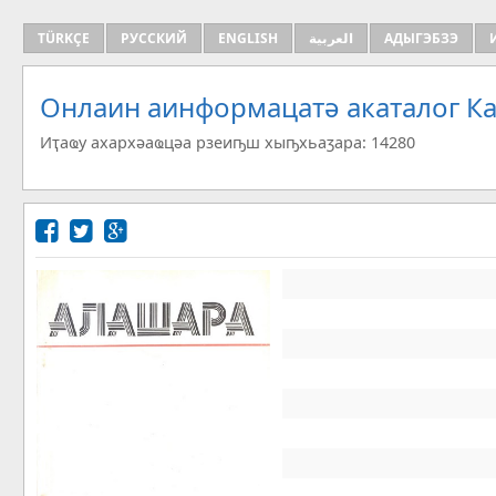
TÜRKÇE
РУССКИЙ
ENGLISH
العربية
АДЫГЭБЗЭ
Онлаин аинформацатә aкаталог Ка
Иҭаҩу ахархәаҩцәа рзеиҧш хыҧхьаӡара: 14280