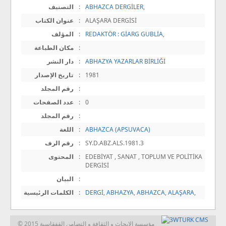
,
ABHAZCA DERGİLER
:
التصنيف
ALAŞARA DERGİSİ
:
عنوان الكتاب
,
REDAKTÖR : GİARG GUBLİA
:
المؤلف
:
مكان الطباعة
ABHAZYA YAZARLAR BİRLİĞİ
:
دار النشر
1981
:
تاريخ الإصدار
:
رقم المجلد
0
:
عدد الصفحات
:
رقم المجلد
ABHAZCA (APSUVACA)
:
اللغة
SY.D.ABZ.ALS.1981.3
:
رقم الرف
EDEBİYAT , SANAT , TOPLUM VE POLİTİKA
:
المحتوى
DERGİSİ
:
البيان
,
ALAŞARA
,
ABHAZCA
,
ABHAZYA
,
DERGİ
:
الكلمات الرئيسية
© 2015 مؤسسة الابحاث و الثقافة و التضامن القفقاسية