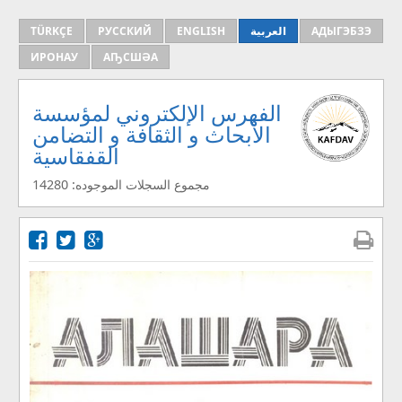
АДЫГЭБЗЭ
العربية
ENGLISH
РУССКИЙ
TÜRKÇE
ИРОНАУ
АҦСШӘА
الفهرس الإلكتروني لمؤسسة
الأبحاث و الثقافة و التضامن
القفقاسية
مجموع السجلات الموجوده: 14280