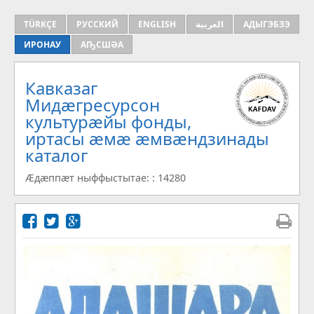
TÜRKÇE
РУССКИЙ
ENGLISH
العربية
АДЫГЭБЗЭ
ИРОНАУ
АҦСШӘА
Кавказаг
Мидæгресурсон
культурæйы фонды,
иртасы æмæ æмвæндзинады
каталог
Æдæппæт ныффыстытае: : 14280