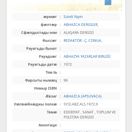
æрмæг
:
Süreli Yayın
фæлтæр
:
ABHAZCA DERGİLER
,
Сфæлдыстады ном
:
ALAŞARA DERGİSİ
Фыссæг
:
REDAKTÖR : Ç. CONUA
,
Рауагъды бынат
:
Рауадзæг
:
ABHAZYA YAZARLAR BİRLİĞİ
Рауагъды датæ
:
1972
Том №
:
Фарсыты нымæц
:
96
Номыр ISBN
:
Æвзаг
:
ABHAZCA (APSUVACA)
Уæлвæйнæджы полкæ
:
SY.D.ABZ.ALS.1972.9
Темæ
:
EDEBİYAT , SANAT , TOPLUM VE
POLİTİKA DERGİSİ
Аннотаци
: