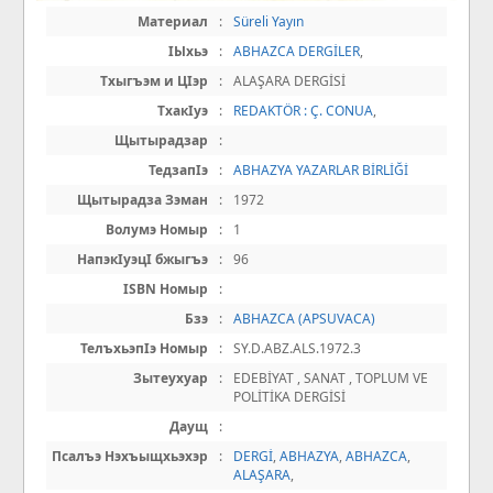
Материал
:
Süreli Yayın
IЫхьэ
:
ABHAZCA DERGİLER
,
Тхыгъэм и ЦIэр
:
ALAŞARA DERGİSİ
ТхакIуэ
:
REDAKTÖR : Ç. CONUA
,
Щытырадзар
:
ТедзапIэ
:
ABHAZYA YAZARLAR BİRLİĞİ
Щытырадза Зэман
:
1972
Волумэ Номыр
:
1
НапэкIуэцI бжыгъэ
:
96
ISBN Номыр
:
Бзэ
:
ABHAZCA (APSUVACA)
ТелъхьэпIэ Номыр
:
SY.D.ABZ.ALS.1972.3
Зытеухуар
:
EDEBİYAT , SANAT , TOPLUM VE
POLİTİKA DERGİSİ
Даущ
:
Псалъэ Нэхъыщхьэхэр
:
DERGİ
,
ABHAZYA
,
ABHAZCA
,
ALAŞARA
,