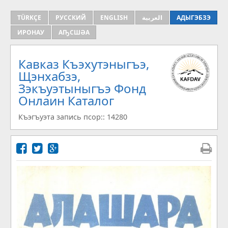
TÜRKÇE
РУССКИЙ
ENGLISH
العربية
АДЫГЭБЗЭ
ИРОНАУ
АҦСШӘА
Кавказ Къэхутэныгъэ,
Щэнхабзэ,
Зэкъуэтыныгъэ Фонд
Онлаин Каталог
Къэгъуэта запись псор:: 14280